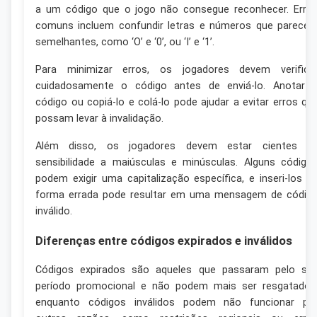
a um código que o jogo não consegue reconhecer. Erro
comuns incluem confundir letras e números que parece
semelhantes, como ‘O’ e ‘0’, ou ‘I’ e ‘1’.
Para minimizar erros, os jogadores devem verifica
cuidadosamente o código antes de enviá-lo. Anotar 
código ou copiá-lo e colá-lo pode ajudar a evitar erros qu
possam levar à invalidação.
Além disso, os jogadores devem estar cientes d
sensibilidade a maiúsculas e minúsculas. Alguns código
podem exigir uma capitalização específica, e inseri-los n
forma errada pode resultar em uma mensagem de códig
inválido.
Diferenças entre códigos expirados e inválidos
Códigos expirados são aqueles que passaram pelo se
período promocional e não podem mais ser resgatados
enquanto códigos inválidos podem não funcionar po