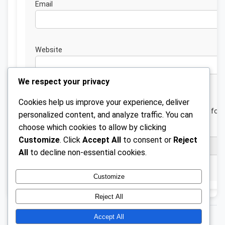
Emai
Website
We respect your privacy
Cookies help us improve your experience, deliver
Save my name, email, and website in this browser for 
personalized content, and analyze traffic. You can
next time I comment.
choose which cookies to allow by clicking
Customize
. Click
Accept All
to consent or
Reject
All
to decline non-essential cookies.
Customize
Reject All
Accept All
© 2026 broteria.pt.
GPL v2 or later