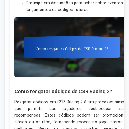
Participe em discussões para saber sobre eventos e
lançamentos de códigos futuros.
Como resgatar códigos de CSR Racing 2?
Resgatar códigos em CSR Racing 2 é um processo simple
que permite aos jogadores desbloquear vária
recompensas. Estes códigos podem ser promocionais
diários ou ocultos, fornecendo moeda no jogo, carros o
melhorias. Seguir os passos corretos garante um