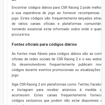
Encontrar códigos diários para CSR Racing 2 pode melhora
a sua experiência de jogo ao fornecer recompensas n
jogo. Estes códigos são frequentemente lançados atravé
de vários canais oficiais e plataformas comunitárias
tornando essencial estar informado sobre onde e quand
procurá-los.
Fontes oficiais para códigos diários
As fontes mais fiáveis para códigos diários são as conta
oficiais de redes sociais de CSR Racing 2 e o seu website
Os desenvolvedores frequentemente publicam novo
códigos durante eventos promocionais ou atualizações d
jogo.
Siga CSR Racing 2 em plataformas como Twitter, Faceboo
e Instagram para receber anúncios à medida qu
acontecem. Estes canais frequentemente fornece
códigos exclusivos que podem não estar disponíveis e