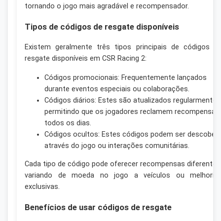
tornando o jogo mais agradável e recompensador.
Tipos de códigos de resgate disponíveis
Existem geralmente três tipos principais de códigos d
resgate disponíveis em CSR Racing 2:
Códigos promocionais: Frequentemente lançados
durante eventos especiais ou colaborações.
Códigos diários: Estes são atualizados regularmente,
permitindo que os jogadores reclamem recompensas
todos os dias.
Códigos ocultos: Estes códigos podem ser descober
através do jogo ou interações comunitárias.
Cada tipo de código pode oferecer recompensas diferentes
variando de moeda no jogo a veículos ou melhoria
exclusivas.
Benefícios de usar códigos de resgate