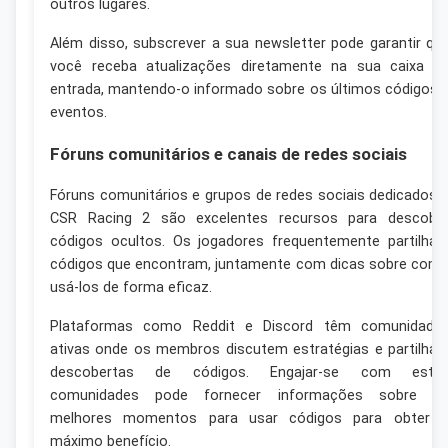
outros lugares.
Além disso, subscrever a sua newsletter pode garantir qu
você receba atualizações diretamente na sua caixa d
entrada, mantendo-o informado sobre os últimos códigos 
eventos.
Fóruns comunitários e canais de redes sociais
Fóruns comunitários e grupos de redes sociais dedicados 
CSR Racing 2 são excelentes recursos para descobri
códigos ocultos. Os jogadores frequentemente partilha
códigos que encontram, juntamente com dicas sobre com
usá-los de forma eficaz.
Plataformas como Reddit e Discord têm comunidade
ativas onde os membros discutem estratégias e partilha
descobertas de códigos. Engajar-se com esta
comunidades pode fornecer informações sobre o
melhores momentos para usar códigos para obter 
máximo benefício.