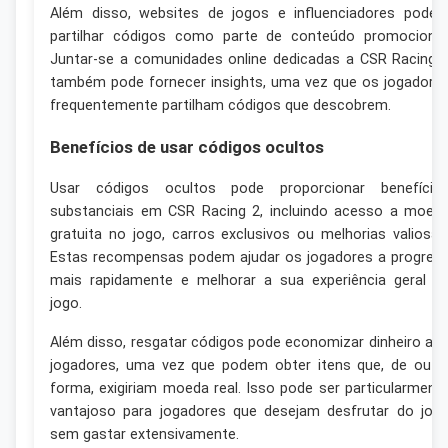
Além disso, websites de jogos e influenciadores pode
partilhar códigos como parte de conteúdo promocional
Juntar-se a comunidades online dedicadas a CSR Racing 
também pode fornecer insights, uma vez que os jogadore
frequentemente partilham códigos que descobrem.
Benefícios de usar códigos ocultos
Usar códigos ocultos pode proporcionar benefício
substanciais em CSR Racing 2, incluindo acesso a moed
gratuita no jogo, carros exclusivos ou melhorias valiosas
Estas recompensas podem ajudar os jogadores a progredi
mais rapidamente e melhorar a sua experiência geral d
jogo.
Além disso, resgatar códigos pode economizar dinheiro ao
jogadores, uma vez que podem obter itens que, de outr
forma, exigiriam moeda real. Isso pode ser particularment
vantajoso para jogadores que desejam desfrutar do jog
sem gastar extensivamente.