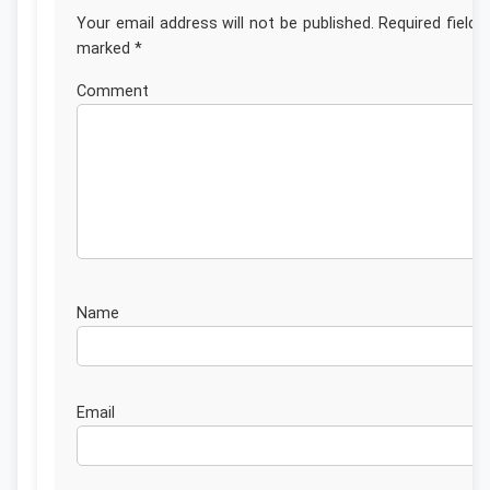
Your email address will not be published.
Required fields
marked
*
Commen
Nam
Emai