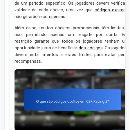
de um período específico. Os jogadores devem verificar 
validade de cada código, uma vez que
códigos expirado
não gerarão recompensas.
Além disso, muitos códigos promocionais têm limites d
uso, permitindo apenas um resgate por conta. Est
restrição garante que todos os jogadores tenham um
oportunidade justa de beneficiar
dos códigos
. Os jogadore
devem estar atentos a estes limites para evitar perde
recompensas.