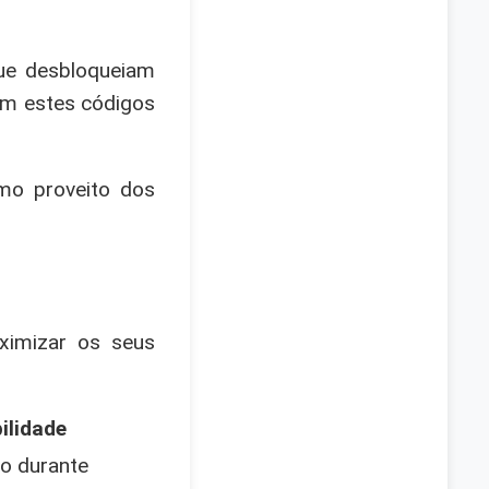
ue desbloqueiam
om estes códigos
mo proveito dos
ximizar os seus
ilidade
o durante