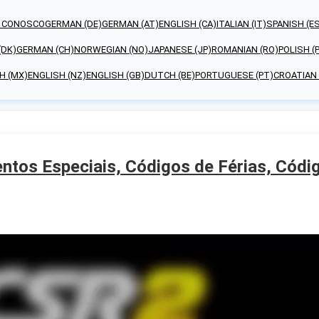
E CONOSCO
GERMAN (DE)
GERMAN (AT)
ENGLISH (CA)
ITALIAN (IT)
SPANISH (E
(DK)
GERMAN (CH)
NORWEGIAN (NO)
JAPANESE (JP)
ROMANIAN (RO)
POLISH (
H (MX)
ENGLISH (NZ)
ENGLISH (GB)
DUTCH (BE)
PORTUGUESE (PT)
CROATIAN 
ntos Especiais, Códigos de Férias, Códi