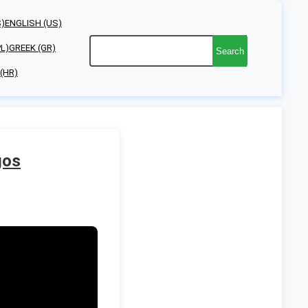
S)
ENGLISH (US)
PL)
GREEK (GR)
Search
(HR)
gos