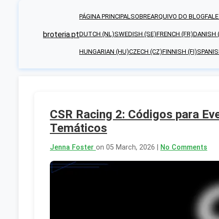
PÁGINA PRINCIPAL
SOBRE
ARQUIVO DO BLOG
FAL
broteria.pt
DUTCH (NL)
SWEDISH (SE)
FRENCH (FR)
DANISH 
HUNGARIAN (HU)
CZECH (CZ)
FINNISH (FI)
SPANIS
CSR Racing 2: Códigos para Eve
Temáticos
Jenna Foster
on 05 March, 2026 |
No Comments