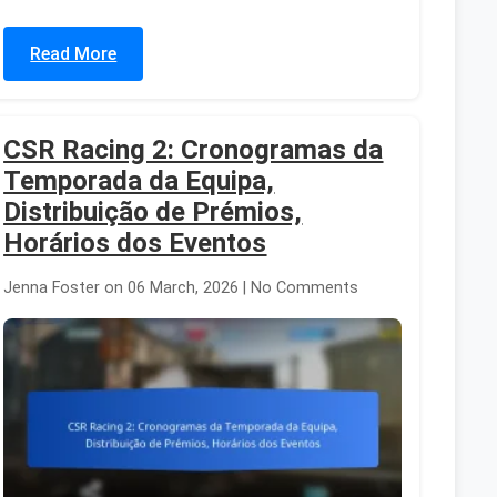
Read More
CSR Racing 2: Cronogramas da
Temporada da Equipa,
Distribuição de Prémios,
Horários dos Eventos
Jenna Foster on 06 March, 2026 | No Comments