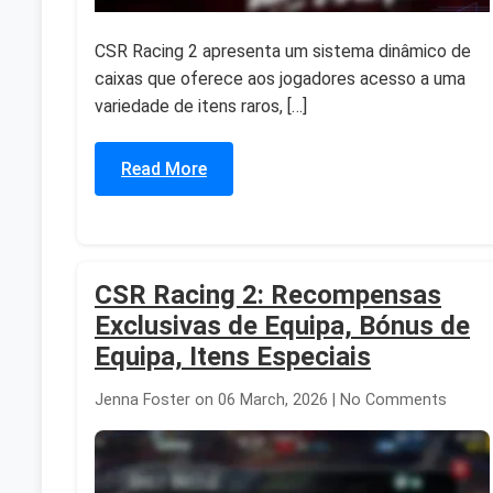
CSR Racing 2 apresenta um sistema dinâmico de
caixas que oferece aos jogadores acesso a uma
variedade de itens raros, […]
Read More
CSR Racing 2: Recompensas
Exclusivas de Equipa, Bónus de
Equipa, Itens Especiais
Jenna Foster on 06 March, 2026 | No Comments