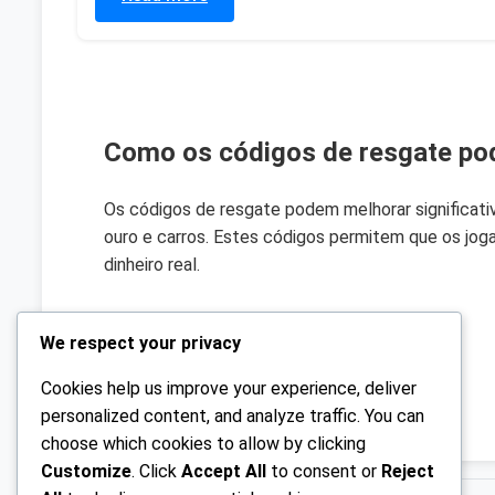
Como os códigos de resgate pod
Os códigos de resgate podem melhorar significati
ouro e carros. Estes códigos permitem que os jo
dinheiro real.
▾
We respect your privacy
Cookies help us improve your experience, deliver
1
2
3
4
5
Next
Posts
personalized content, and analyze traffic. You can
choose which cookies to allow by clicking
pagination
Customize
. Click
Accept All
to consent or
Reject