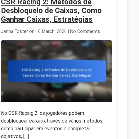
CSR Racing 2: Métodos de
Desbloqueio de Caixas, Como
Ganhar Caixas, Estratégias
Jenna Foster on 10 March, 2026 | No Comments
No CSR Racing 2, os jogadores podem
desbloquear caixas através de vários métodos,
como participar em eventos e completar
objetivos, […]