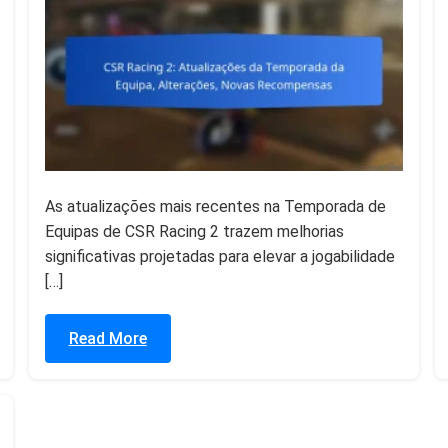
As atualizações mais recentes na Temporada de
Equipas de CSR Racing 2 trazem melhorias
significativas projetadas para elevar a jogabilidade
[…]
Read More