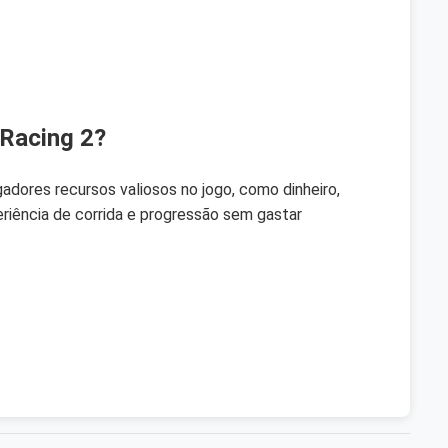
Racing 2?
adores recursos valiosos no jogo, como dinheiro,
iência de corrida e progressão sem gastar