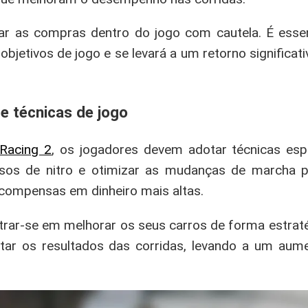
r as compras dentro do jogo com cautela. É essenc
objetivos de jogo e se levará a um retorno significa
e técnicas de jogo
Racing 2
, os jogadores devem adotar técnicas espe
lsos de nitro e otimizar as mudanças de marcha 
ecompensas em dinheiro mais altas.
rar-se em melhorar os seus carros de forma estratég
ar os resultados das corridas, levando a um aum