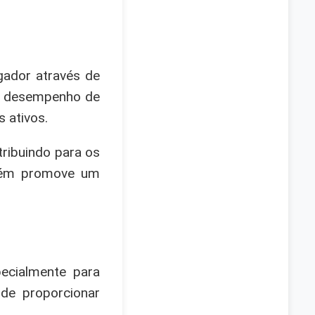
gador através de
no desempenho de
 ativos.
ribuindo para os
mbém promove um
ecialmente para
ode proporcionar