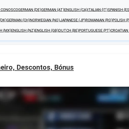
E CONOSCO
GERMAN (DE)
GERMAN (AT)
ENGLISH (CA)
ITALIAN (IT)
SPANISH (E
(DK)
GERMAN (CH)
NORWEGIAN (NO)
JAPANESE (JP)
ROMANIAN (RO)
POLISH (
H (MX)
ENGLISH (NZ)
ENGLISH (GB)
DUTCH (BE)
PORTUGUESE (PT)
CROATIAN 
heiro, Descontos, Bónus