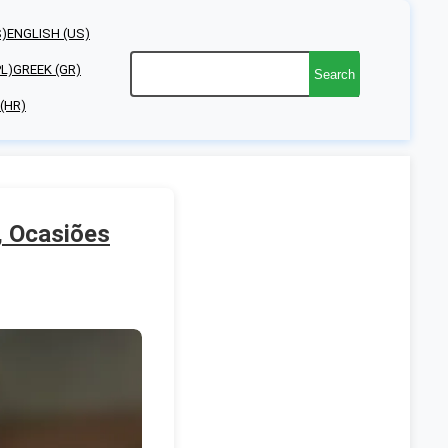
S)
ENGLISH (US)
PL)
GREEK (GR)
Search
(HR)
, Ocasiões