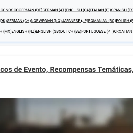
E CONOSCO
GERMAN (DE)
GERMAN (AT)
ENGLISH (CA)
ITALIAN (IT)
SPANISH (E
(DK)
GERMAN (CH)
NORWEGIAN (NO)
JAPANESE (JP)
ROMANIAN (RO)
POLISH (
H (MX)
ENGLISH (NZ)
ENGLISH (GB)
DUTCH (BE)
PORTUGUESE (PT)
CROATIAN 
icos de Evento, Recompensas Temáticas