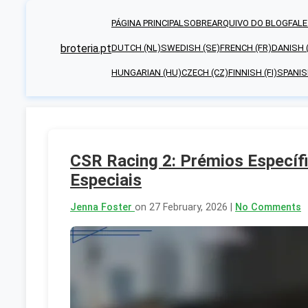
PÁGINA PRINCIPAL
SOBRE
ARQUIVO DO BLOG
FAL
broteria.pt
DUTCH (NL)
SWEDISH (SE)
FRENCH (FR)
DANISH 
HUNGARIAN (HU)
CZECH (CZ)
FINNISH (FI)
SPANIS
CSR Racing 2: Prémios Específ
Especiais
Jenna Foster
on 27 February, 2026 |
No Comments