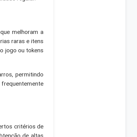
s que melhoram a
as raras e itens
o jogo ou tokens
rros, permitindo
o frequentemente
tos critérios de
btenção de altas