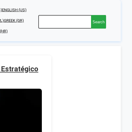
S)
ENGLISH (US)
PL)
GREEK (GR)
Search
(HR)
Estratégico