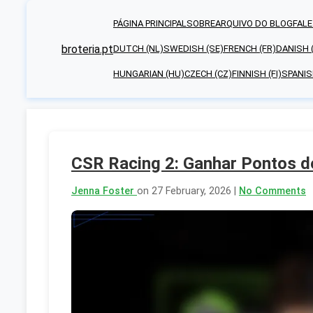
PÁGINA PRINCIPAL
SOBRE
ARQUIVO DO BLOG
FAL
broteria.pt
DUTCH (NL)
SWEDISH (SE)
FRENCH (FR)
DANISH 
HUNGARIAN (HU)
CZECH (CZ)
FINNISH (FI)
SPANIS
CSR Racing 2: Ganhar Pontos d
Jenna Foster
on 27 February, 2026 |
No Comments