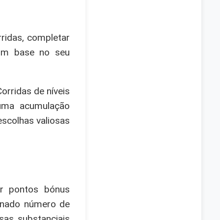
rridas, completar
com base no seu
orridas de níveis
 uma acumulação
escolhas valiosas
r pontos bónus
minado número de
sas substanciais