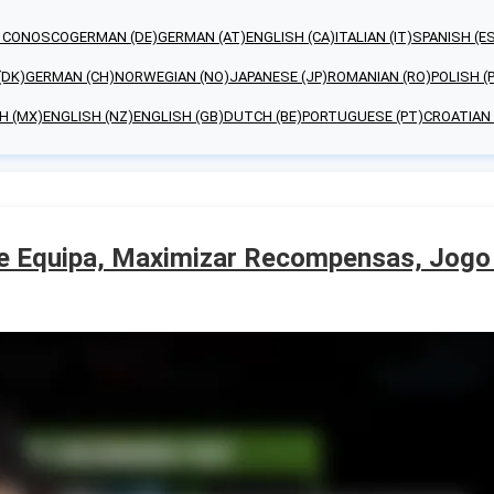
E CONOSCO
GERMAN (DE)
GERMAN (AT)
ENGLISH (CA)
ITALIAN (IT)
SPANISH (E
(DK)
GERMAN (CH)
NORWEGIAN (NO)
JAPANESE (JP)
ROMANIAN (RO)
POLISH (
H (MX)
ENGLISH (NZ)
ENGLISH (GB)
DUTCH (BE)
PORTUGUESE (PT)
CROATIAN 
e Equipa, Maximizar Recompensas, Jogo 