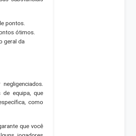
de pontos.
ontos ótimos.
o geral da
negligenciados.
 de equipa, que
específica, como
 garante que você
lguns jogadores