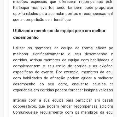
missões especiais que oferecem recompensas extras
Participar nos eventos cedo também pode proporciona
oportunidades para acumular pontos e recompensas ante
que a competição se intensifique.
Utilizando membros da equipa para um melhor
desempenho
Utilizar os membros da equipa de forma eficaz pod
melhorar significativamente o seu desempenho na
corridas. Atribua membros da equipa com habilidades qu
complementem o seu estilo de corrida e as exigência
específicas do evento. Por exemplo, membros da equip
com habilidades de afinação podem ajudar a melhorar 
desempenho do seu carro, enquanto aqueles co
experiência em corridas podem fornecer insights valiosos.
Interaja com a sua equipa para participar em desafio
cooperativos, que podem render recompensas adicionais
Comunique-se regularmente com os membros da equip