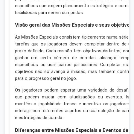
específicos que exigem planeamento estratégico e corrida
habilidosas para serem cumpridos.
Visão geral das Missões Especiais e seus objetivos
As Missões Especiais consistem tipicamente numa série d
tarefas que os jogadores devem completar dentro de u
prazo definido. Cada missão tem objetivos distintos, com
ganhar um certo número de corridas, alcançar tempo
específicos ou usar carros particulares. Completar este
objetivos não só avança a missão, mas também contribu
para o progresso geral no jogo.
Os jogadores podem esperar uma variedade de desafios
que podem mudar com atualizações ou eventos. Iss
mantém a jogabilidade fresca e incentiva os jogadores 
interagir com diferentes aspetos da sua coleção de carro
e estratégias de corrida.
Diferenças entre Missões Especiais e Eventos de