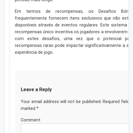
Em termos de recompensas, os Desafios Bónu
frequentemente fornecem itens exclusivos que não estã
disponíveis através de eventos regulares. Este sistema d
recompensas único incentiva os jogadores a envolverem-s
com estes desafios, uma vez que o potencial par
recompensas raras pode impactar significativamente a su
experiência de jogo.
Leave a Reply
Your email address will not be published.
Required fields
marked
*
Commen