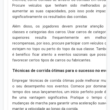
Procure veículos que tenham sido melhorados par
aumentar as suas capacidades, pois isso pode impacta
significativamente os resultados das corridas.
Além disso, os jogadores devem prestar atenção à
classes e categorias dos carros. Usar carros de categoria
superiores resulta frequentemente em melhore
recompensas, por isso, procure participar com veículos qu
estejam no topo ou perto do topo da sua classe. També
é benéfico ficar atento a eventos sazonais que possa
favorecer certos tipos de carros ou fabricantes.
Técnicas de corrida ótimas para o sucesso no even
Empregar técnicas de corrida ótimas pode melhorar muit
o seu desempenho nos eventos. Comece por dominar 
tempo dos seus lançamentos; um início perfeito pode dar
lhe uma vantagem significativa. Pratique o tempo da
mudanças de marcha para garantir uma aceleração suave 
manter a velocidade ao longo da corrida.