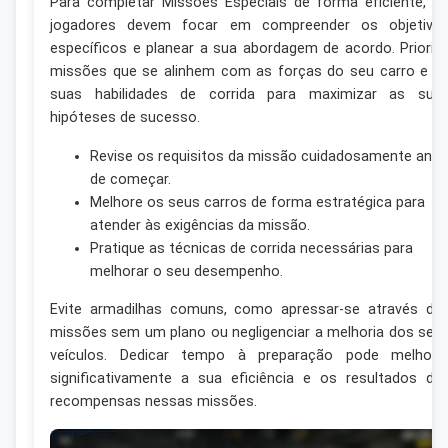
Para completar Missões Especiais de forma eficiente, o
jogadores devem focar em compreender os objetivo
específicos e planear a sua abordagem de acordo. Prioriz
missões que se alinhem com as forças do seu carro e a
suas habilidades de corrida para maximizar as sua
hipóteses de sucesso.
Revise os requisitos da missão cuidadosamente ante
de começar.
Melhore os seus carros de forma estratégica para
atender às exigências da missão.
Pratique as técnicas de corrida necessárias para
melhorar o seu desempenho.
Evite armadilhas comuns, como apressar-se através da
missões sem um plano ou negligenciar a melhoria dos seu
veículos. Dedicar tempo à preparação pode melhora
significativamente a sua eficiência e os resultados da
recompensas nessas missões.