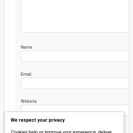
Nam
Emai
Website
We respect your privacy
Cookies help us improve your experience, deliver