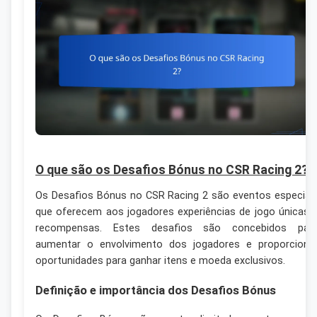
O que são os Desafios Bónus no CSR Racing 2?
Os Desafios Bónus no CSR Racing 2 são eventos especiai
que oferecem aos jogadores experiências de jogo únicas 
recompensas. Estes desafios são concebidos par
aumentar o envolvimento dos jogadores e proporciona
oportunidades para ganhar itens e moeda exclusivos.
Definição e importância dos Desafios Bónus