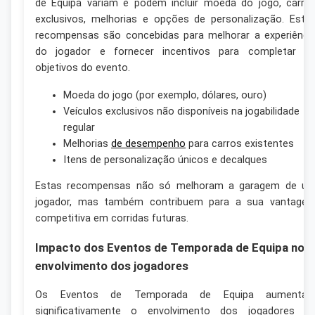
de Equipa variam e podem incluir moeda do jogo, carro
exclusivos, melhorias e opções de personalização. Esta
recompensas são concebidas para melhorar a experiênci
do jogador e fornecer incentivos para completar o
objetivos do evento.
Moeda do jogo (por exemplo, dólares, ouro)
Veículos exclusivos não disponíveis na jogabilidade
regular
Melhorias
de desempenho
para carros existentes
Itens de personalização únicos e decalques
Estas recompensas não só melhoram a garagem de u
jogador, mas também contribuem para a sua vantage
competitiva em corridas futuras.
Impacto dos Eventos de Temporada de Equipa no
envolvimento dos jogadores
Os Eventos de Temporada de Equipa aumenta
significativamente o envolvimento dos jogadores a