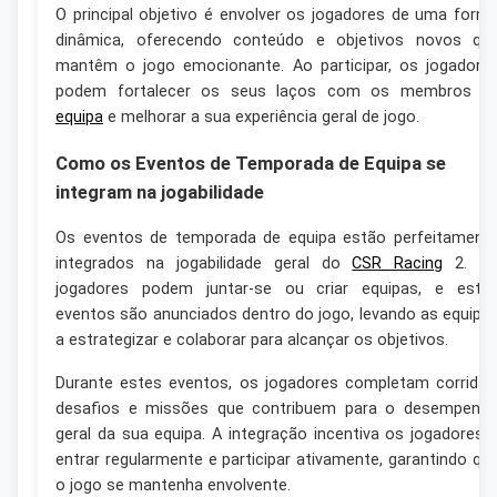
O principal objetivo é envolver os jogadores de uma form
dinâmica, oferecendo conteúdo e objetivos novos qu
mantêm o jogo emocionante. Ao participar, os jogadore
podem fortalecer os seus laços com os membros
d
equipa
e melhorar a sua experiência geral de jogo.
Como os Eventos de Temporada de Equipa se
integram na jogabilidade
Os eventos de temporada de equipa estão perfeitament
integrados na jogabilidade geral do
CSR Racing
2. O
jogadores podem juntar-se ou criar equipas, e este
eventos são anunciados dentro do jogo, levando as equipa
a estrategizar e colaborar para alcançar os objetivos.
Durante estes eventos, os jogadores completam corridas
desafios e missões que contribuem para o desempenh
geral da sua equipa. A integração incentiva os jogadores 
entrar regularmente e participar ativamente, garantindo qu
o jogo se mantenha envolvente.