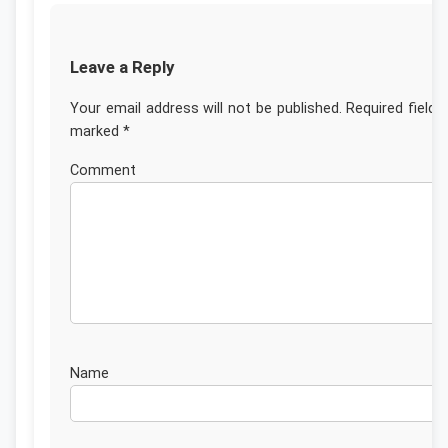
Leave a Reply
Your email address will not be published.
Required fields
marked
*
Commen
Nam