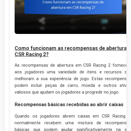
Como funcionam as recompensas de abertura 
CSR Racing 2?
As recompensas de abertura em CSR Racing 2 fornece
aos jogadores uma variedade de itens e recursos qu
melhoram a sua experiência de jogo. Estas recompensa
podem incluir peças de carro, moeda e outros ativo
valiosos que ajudam os jogadores a progredir no jogo.
Recompensas básicas recebidas ao abrir caixas
Quando os jogadores abrem caixas em CSR Racing 2
normalmente recebem uma mistura de recompensa
básicas que podem ajudar significativamente na su