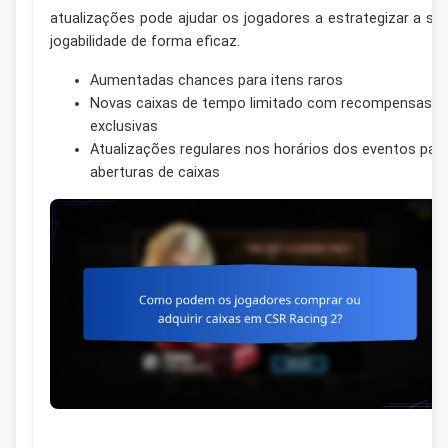
atualizações pode ajudar os jogadores a estrategizar a su
jogabilidade de forma eficaz.
Aumentadas chances para itens raros
Novas caixas de tempo limitado com recompensas
exclusivas
Atualizações regulares nos horários dos eventos par
aberturas de caixas