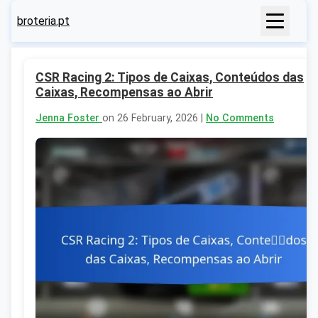
broteria.pt
CSR Racing 2: Tipos de Caixas, Conteúdos das
Caixas, Recompensas ao Abrir
Jenna Foster
on 26 February, 2026 |
No Comments