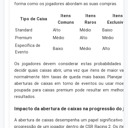
forma como os jogadores abordam as suas compras.
Itens
Itens
Itens
Tipo de Caixa
Comuns
Raros
Exclusivos
Standard
Alto
Médio
Baixo
Premium
Médio
Alto
Médio
Específica de
Baixo
Médio
Alto
Evento
Os jogadores devem considerar estas probabilidades a
decidir quais caixas abrir, uma vez que itens de maior valo
normalmente têm taxas de queda mais baixas. Planejar a
aberturas de caixas em torno de eventos ou usar moed
poupada para caixas premium pode resultar em melhore
resultados.
Impacto da abertura de caixas na progressão do jo
A abertura de caixas desempenha um papel significativo n
progressão de um jogador dentro de CSR Racing 2. Os iten