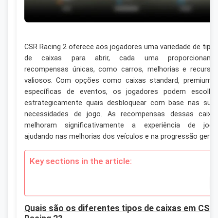
CSR Racing 2 oferece aos jogadores uma variedade de tipo
de caixas para abrir, cada uma proporcionand
recompensas únicas, como carros, melhorias e recurso
valiosos. Com opções como caixas standard, premium 
específicas de eventos, os jogadores podem escolhe
estrategicamente quais desbloquear com base nas sua
necessidades de jogo. As recompensas dessas caixa
melhoram significativamente a experiência de jogo
ajudando nas melhorias dos veículos e na progressão geral.
Key sections in the article:
Quais são os diferentes tipos de caixas em CSR