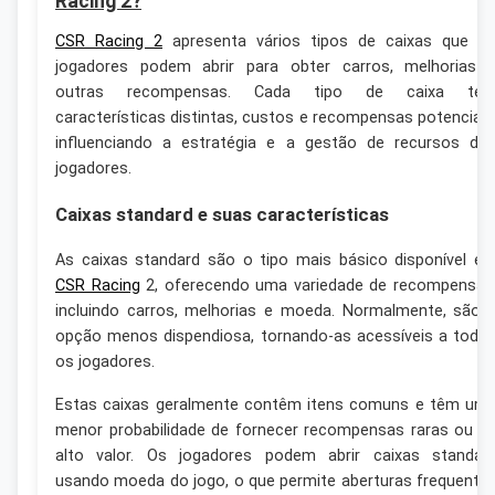
Racing 2?
CSR Racing 2
apresenta vários tipos de caixas que o
jogadores podem abrir para obter carros, melhorias 
outras recompensas. Cada tipo de caixa te
características distintas, custos e recompensas potenciais
influenciando a estratégia e a gestão de recursos do
jogadores.
Caixas standard e suas características
As caixas standard são o tipo mais básico disponível e
CSR Racing
2, oferecendo uma variedade de recompensas
incluindo carros, melhorias e moeda. Normalmente, são 
opção menos dispendiosa, tornando-as acessíveis a todo
os jogadores.
Estas caixas geralmente contêm itens comuns e têm um
menor probabilidade de fornecer recompensas raras ou d
alto valor. Os jogadores podem abrir caixas standar
usando moeda do jogo, o que permite aberturas frequente