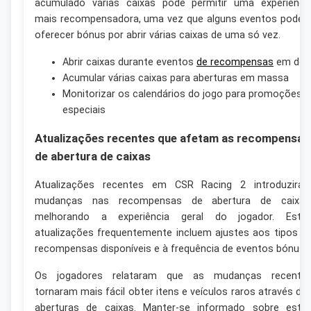
acumulado várias caixas pode permitir uma experiênci
mais recompensadora, uma vez que alguns eventos pode
oferecer bónus por abrir várias caixas de uma só vez.
Abrir caixas durante eventos
de recompensas
em dob
Acumular várias caixas para aberturas em massa
Monitorizar os calendários do jogo para promoções
especiais
Atualizações recentes que afetam as recompensas
de abertura de caixas
Atualizações recentes em CSR Racing 2 introduzira
mudanças nas recompensas de abertura de caixas
melhorando a experiência geral do jogador. Esta
atualizações frequentemente incluem ajustes aos tipos d
recompensas disponíveis e à frequência de eventos bónus.
Os jogadores relataram que as mudanças recente
tornaram mais fácil obter itens e veículos raros através da
aberturas de caixas. Manter-se informado sobre esta