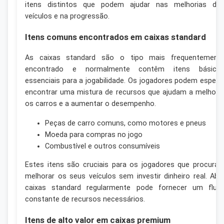
itens distintos que podem ajudar nas melhorias do
veículos e na progressão.
Itens comuns encontrados em caixas standard
As caixas standard são o tipo mais frequentement
encontrado e normalmente contêm itens básico
essenciais para a jogabilidade. Os jogadores podem espera
encontrar uma mistura de recursos que ajudam a melhora
os carros e a aumentar o desempenho.
Peças de carro comuns, como motores e pneus
Moeda para compras no jogo
Combustível e outros consumíveis
Estes itens são cruciais para os jogadores que procura
melhorar os seus veículos sem investir dinheiro real. Abri
caixas standard regularmente pode fornecer um flux
constante de recursos necessários.
Itens de alto valor em caixas premium