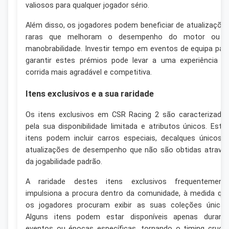
valiosos para qualquer jogador sério.
Além disso, os jogadores podem beneficiar de atualizaçõe
raras que melhoram o desempenho do motor ou 
manobrabilidade. Investir tempo em eventos de equipa par
garantir estes prémios pode levar a uma experiência d
corrida mais agradável e competitiva.
Itens exclusivos e a sua raridade
Os itens exclusivos em CSR Racing 2 são caracterizado
pela sua disponibilidade limitada e atributos únicos. Este
itens podem incluir carros especiais, decalques únicos 
atualizações de desempenho que não são obtidas atravé
da jogabilidade padrão.
A raridade destes itens exclusivos frequentement
impulsiona a procura dentro da comunidade, à medida qu
os jogadores procuram exibir as suas coleções únicas
Alguns itens podem estar disponíveis apenas durant
eventos ou épocas específicas, tornando o timing crucia