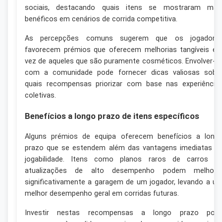
sociais, destacando quais itens se mostraram mai
benéficos em cenários de corrida competitiva.
As percepções comuns sugerem que os jogadore
favorecem prémios que oferecem melhorias tangíveis e
vez de aqueles que são puramente cosméticos. Envolver-s
com a comunidade pode fornecer dicas valiosas sobr
quais recompensas priorizar com base nas experiência
coletivas.
Benefícios a longo prazo de itens específicos
Alguns prémios de equipa oferecem benefícios a long
prazo que se estendem além das vantagens imediatas d
jogabilidade. Itens como planos raros de carros o
atualizações de alto desempenho podem melhora
significativamente a garagem de um jogador, levando a u
melhor desempenho geral em corridas futuras.
Investir nestas recompensas a longo prazo pod