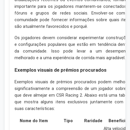
importante para os jogadores manterem-se conectados 
fóruns e grupos de redes sociais. Envolver-se com 
comunidade pode fornecer informações sobre quais iten
são atualmente favorecidos e porquê.
Os jogadores devem considerar experimentar construçõe
e configurações populares que estão em tendência dentr
da comunidade. Isso pode levar a um desempenh
melhorado e a uma experiência de corrida mais agradável.
Exemplos visuais de prémios procurados
Exemplos visuais de prémios procurados podem melhora
significativamente a compreensão de um jogador sobre 
que deve almejar em CSR Racing 2. Abaixo está uma tabel
que mostra alguns itens exclusivos juntamente com a
suas características:
Nome do Item
Tipo
Raridade
Benefício
Alta velocidad