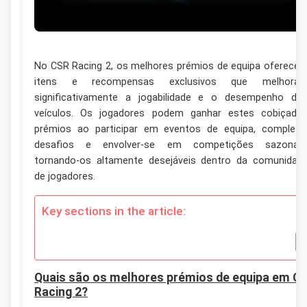
No CSR Racing 2, os melhores prémios de equipa oferece
itens e recompensas exclusivos que melhora
significativamente a jogabilidade e o desempenho do
veículos. Os jogadores podem ganhar estes cobiçado
prémios ao participar em eventos de equipa, completa
desafios e envolver-se em competições sazonais
tornando-os altamente desejáveis dentro da comunidad
de jogadores.
Key sections in the article:
Quais são os melhores prémios de equipa em C
Racing 2?