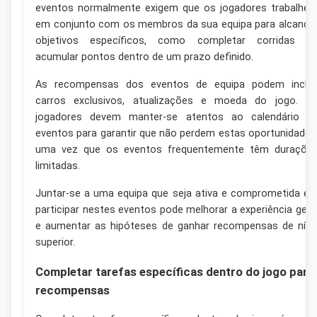
eventos normalmente exigem que os jogadores trabalhe
em conjunto com os membros da sua equipa para alcança
objetivos específicos, como completar corridas o
acumular pontos dentro de um prazo definido.
As recompensas dos eventos de equipa podem inclui
carros exclusivos, atualizações e moeda do jogo. O
jogadores devem manter-se atentos ao calendário d
eventos para garantir que não perdem estas oportunidades
uma vez que os eventos frequentemente têm duraçõe
limitadas.
Juntar-se a uma equipa que seja ativa e comprometida e
participar nestes eventos pode melhorar a experiência gera
e aumentar as hipóteses de ganhar recompensas de níve
superior.
Completar tarefas específicas dentro do jogo para
recompensas