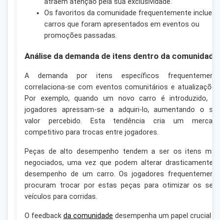
atraem atenção pela sua exclusividade.
Os favoritos da comunidade frequentemente incluem
carros que foram apresentados em eventos ou
promoções passadas.
Análise da demanda de itens dentro da comunidade
A demanda por itens específicos frequentement
correlaciona-se com eventos comunitários e atualizações
Por exemplo, quando um novo carro é introduzido, o
jogadores apressam-se a adquiri-lo, aumentando o se
valor percebido. Esta tendência cria um mercad
competitivo para trocas entre jogadores.
Peças de alto desempenho tendem a ser os itens mai
negociados, uma vez que podem alterar drasticamente 
desempenho de um carro. Os jogadores frequentement
procuram trocar por estas peças para otimizar os seu
veículos para corridas.
O feedback
da comunidade
desempenha um papel crucial n